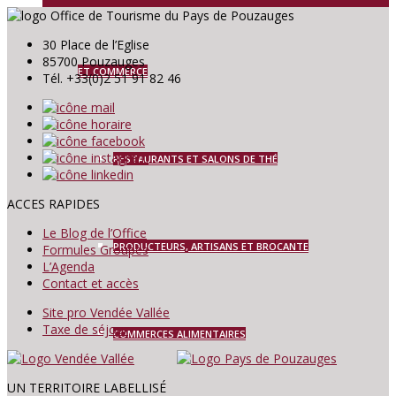
30 Place de l’Eglise
85700 Pouzauges
ET COMMERCE
Tél. +33(0)2 51 91 82 46
RESTAURANTS ET SALONS DE THÉ
ACCES RAPIDES
Le Blog de l’Office
PRODUCTEURS, ARTISANS ET BROCANTE
Formules Groupes
L’Agenda
Contact et accès
Site pro Vendée Vallée
Taxe de séjour
COMMERCES ALIMENTAIRES
UN TERRITOIRE LABELLISÉ