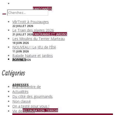
RANDONNÉES
Vib’Trott à Pouzauges
22 JUILLET 2026
Le Train des plages 2026
PANORAMAS ET JARDINS
21 JUILLET 2026
Les Moulins du Terrier Marteau
18 JUIN 2026
NOUVEAU ! Le JEU de l’Été
11 JUIN 2026
Balade Nature et Jardins
BONNES
30 AVRIL 2026
Catégories
ADRESSES
A la rencontre de
Actualités
Du côté des gourmands
Non classé
On a testé pour vous !
RESTAURATION, TERROIR
Vie de l'Office