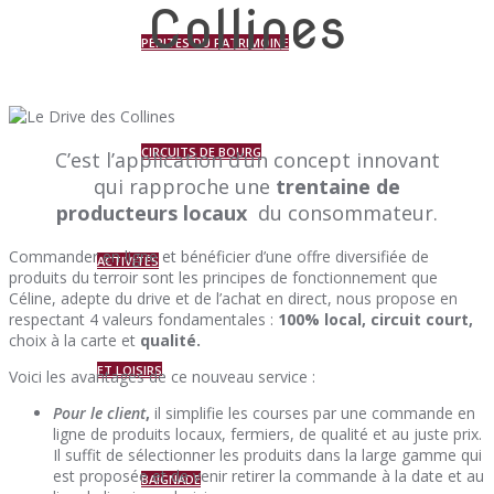
Collines
PÉPITES DU PATRIMOINE
CIRCUITS DE BOURG
C’est l’application d’un concept innovant
qui rapproche une
trentaine de
producteurs locaux
du consommateur.
Commander en ligne et bénéficier d’une offre diversifiée de
ACTIVITÉS
produits du terroir sont les principes de fonctionnement que
Céline, adepte du drive et de l’achat en direct, nous propose en
respectant 4 valeurs fondamentales :
100% local, circuit court,
choix à la carte et
qualité.
ET LOISIRS
Voici les avantages de ce nouveau service :
Pour le client
,
il simplifie les courses par une commande en
ligne de produits locaux, fermiers, de qualité et au juste prix.
Il suffit de sélectionner les produits dans la large gamme qui
est proposée et de venir retirer la commande à la date et au
BAIGNADE