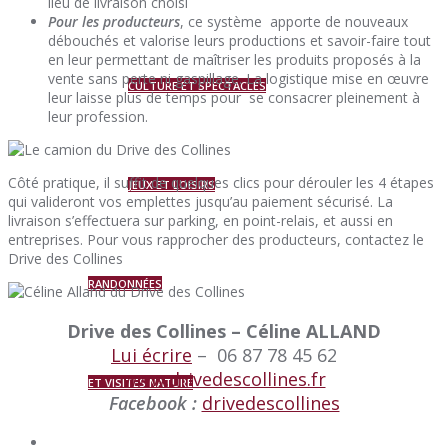
lieu de livraison choisi
Pour les producteurs
, ce système apporte de nouveaux
débouchés et valorise leurs productions et savoir-faire tout
en leur permettant de maîtriser les produits proposés à la
vente sans perte ni gaspillage. La logistique mise en œuvre
CULTURE ET SPECTACLES
leur laisse plus de temps pour se consacrer pleinement à
leur profession.
Côté pratique, il suffit de quelques clics pour dérouler les 4 étapes
JEUX ET LOISIRS
qui valideront vos emplettes jusqu’au paiement sécurisé. La
livraison s’effectuera sur parking, en point-relais, et aussi en
entreprises.
Pour vous rapprocher des producteurs, contactez le
Drive des Collines
RANDONNÉES
Drive des Collines – Céline ALLAND
Lui écrire
– 06 87 78 45 62
www.drivedescollines.fr
ET VISITES NATURE
Facebook :
drivedescollines