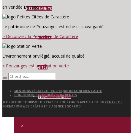
en Vendée Bocage
HÉBERGEMENTS
Le patrimoine de Pouzauges est riche et sauvegardé
> Découvrez la Petite Cité de Caractère
HÔTELS
Environnement privilégié, accueil de qualité
> Pouzauges est une Station Verte
GÎTES
MENTIONS LÉGALES ET POLITIQUE DE CONFIDENTIALITÉ
CONDITIONS PARTICULIÈRES DE VENTES
CHAMBRES D’HÔTES
© OFFICE DE TOURISME DU PAYS DE POUZAUGES AVEC L'AIDE DU
CENTRE DE
FORMATION WEB CRÉATIF
ET L'
AGENCE EGOPROD