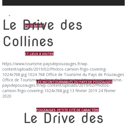
Le Drive des
PATRIMOINE
Collines
ET LIEUX À VISITER
https://www.tourisme-paysdepouzauges.fr/wp-
content/uploads/2019/02/Photos-camion-frigo-covering-
1024x768.jpg
1024
768
Office de Tourisme du Pays de Pouzauges
Office de Tourisme du Pays de Pouzauges
https://www.tourisme-
LES INCONTOURNABLES DU PAYS DE POUZAUGES
paysdepouzauges.fr/wp-content/uploads/2019/02/Photos-
camion-frigo-covering-1024x768.jpg
13 février 2019
24 février
2020
POUZAUGES, PETITE CITÉ DE CARACTÈRE
Le Drive des