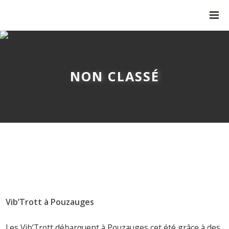
NON CLASSÉ
Vib’Trott à Pouzauges
Les Vib’Trott débarquent à Pouzauges cet été grâce à des