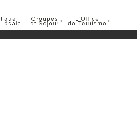
tique
Groupes
L’Office
 locale
et Séjour
de Tourisme