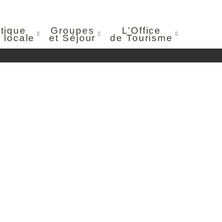
tique
Groupes
L’Office
 locale
et Séjour
de Tourisme