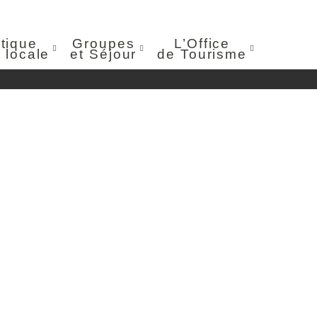
tique
Groupes
L’Office
 locale
et Séjour
de Tourisme