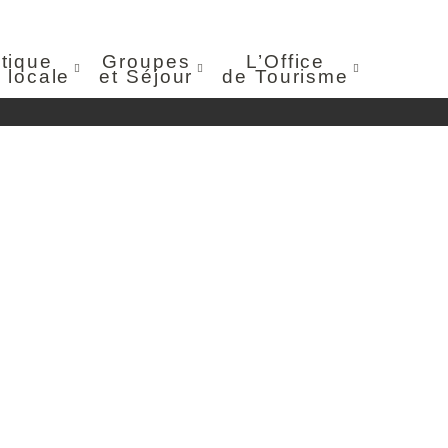
tique
Groupes
L’Office
 locale
et Séjour
de Tourisme